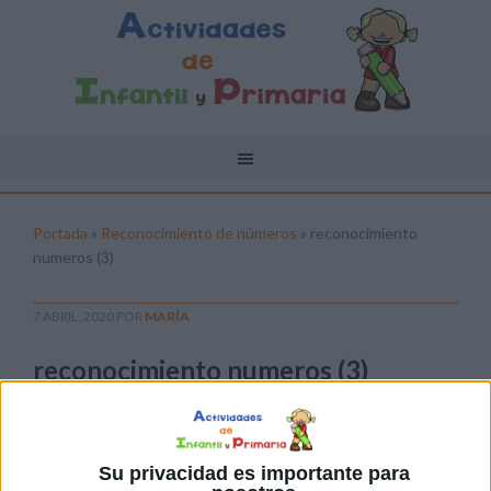
Portada
»
Reconocimiento de números
»
reconocimiento
numeros (3)
7 ABRIL, 2020
POR
MARÍA
reconocimiento numeros (3)
Pulsa sobre el enlace para descargar el
archivo:
Su privacidad es importante para