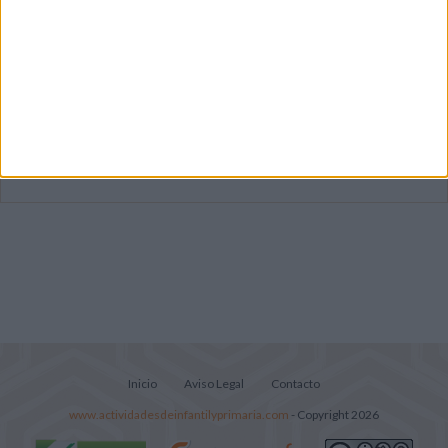
Mejora tu caligrafía durante las
vacaciones con este cuadernillo
Súper librito de 500 actividades para
Infantil y Preescolar
Portadas de Minecraft para cuadernos de
diferentes asignaturas
Inicio
Aviso Legal
Contacto
www.actividadesdeinfantilyprimaria.com
- Copyright 2026