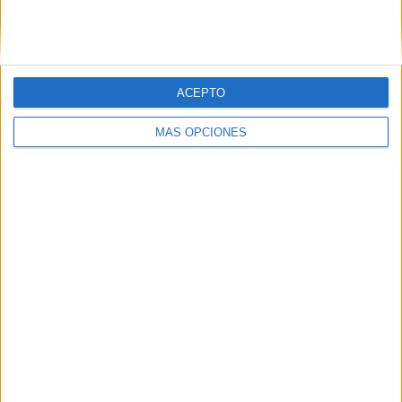
SIGUE NUESTROS TABLEROS EN
PINTEREST
ACEPTO
MÁS OPCIONES
LO MÁS VISITADO
Dibujos para colorear de las Guerreras K
pop
Primer grupo consonántico: Fichas de
lectura, identificación, trazo y escritura