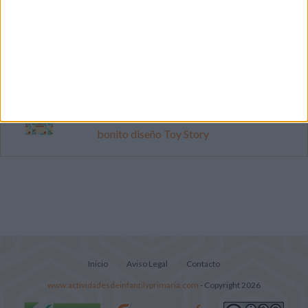
Cuenta atrás para el gran eclipse solar
2026: Cuaderno de actividades para
descubrir el gran fenómeno
Súper librito de 500 actividades para
Infantil y Preescolar
Cartelitos "Los cumpleaños del mes" con
bonito diseño Toy Story
Inicio
Aviso Legal
Contacto
www.actividadesdeinfantilyprimaria.com
- Copyright 2026