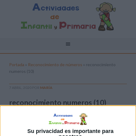
Portada
»
Reconocimiento de números
»
reconocimiento
numeros (10)
7 ABRIL, 2020
POR
MARÍA
reconocimiento numeros (10)
Pulsa sobre el enlace para descargar el
archivo:
Su privacidad es importante para