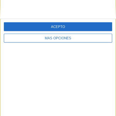
SIGUE NUESTROS TABLEROS EN
PINTEREST
ACEPTO
MÁS OPCIONES
LO MÁS VISITADO
Calendario minimalista curso 2026-2027
para docentes
Dibujos para colorear de las Guerreras K
pop