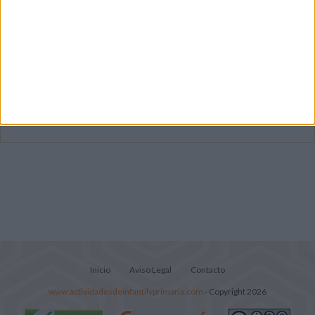
Dibujos para colorear de las Guerreras K
pop
Súper librito de 500 actividades para
Infantil y Preescolar
Lecturitas sencillas para trabajar la
comprensión lectora en nivel inicial
Inicio
Aviso Legal
Contacto
www.actividadesdeinfantilyprimaria.com
- Copyright 2026