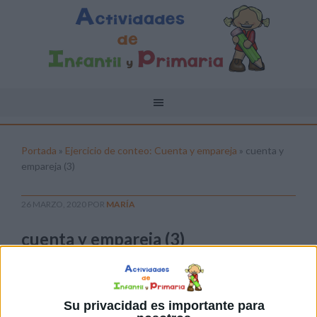
Portada
»
Ejercicio de conteo: Cuenta y empareja
»
cuenta y
empareja (3)
26 MARZO, 2020
POR
MARÍA
cuenta y empareja (3)
Pulsa sobre el enlace para descargar el
archivo:
Su privacidad es importante para