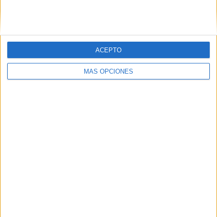
SIGUE NUESTROS TABLEROS EN
PINTEREST
ACEPTO
MÁS OPCIONES
LO MÁS VISITADO
Primer grupo consonántico: Fichas de
lectura, identificación, trazo y escritura
Dibujos para colorear de las Guerreras K
pop