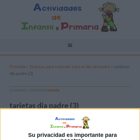
Portada
»
Tarjetas para colorear para el día del padre
»
tarjetas
dia padre (3)
11 MARZO, 2020
POR
MARÍA
tarjetas dia padre (3)
Pulsa sobre el enlace para descargar el
archivo:
Su privacidad es importante para