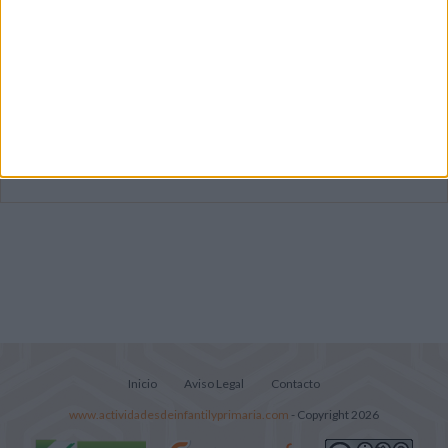
Súper librito de 500 actividades para
Infantil y Preescolar
Cuadernito aprendemos a leer letra por
letra con el método de sílabas simples
Lecturitas sencillas para trabajar la
comprensión lectora en nivel inicial
Inicio
Aviso Legal
Contacto
www.actividadesdeinfantilyprimaria.com
- Copyright 2026