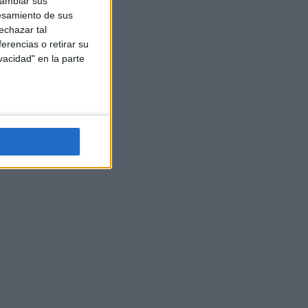
cambiar sus
esamiento de sus
echazar tal
erencias o retirar su
vacidad" en la parte