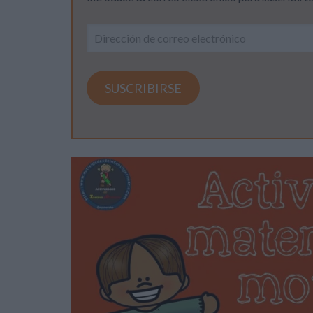
Dirección
de
correo
electrónico
SUSCRIBIRSE