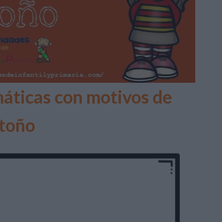
áticas con motivos de
toño