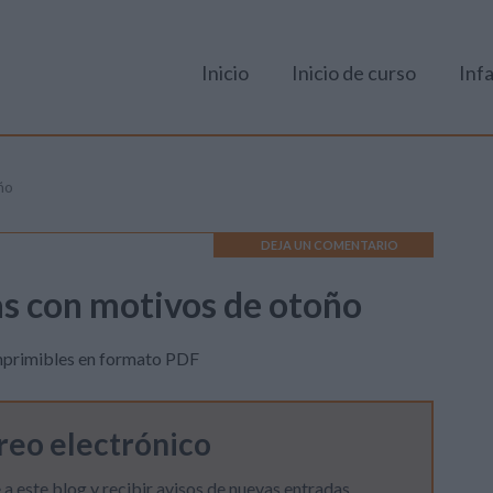
Inicio
Inicio de curso
Infa
ño
DEJA UN COMENTARIO
s con motivos de otoño
 imprimibles en formato PDF
rreo electrónico
 a este blog y recibir avisos de nuevas entradas.