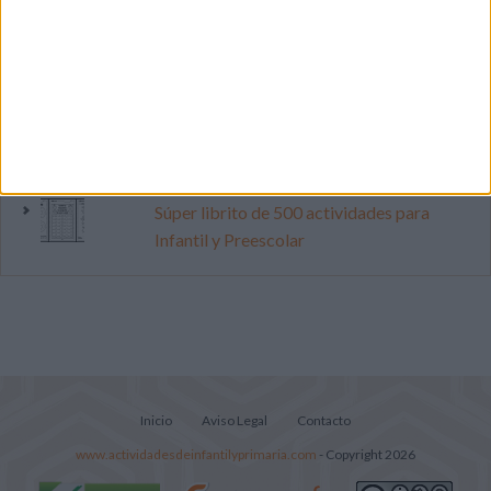
Primer grupo consonántico: Fichas de
lectura, identificación, trazo y escritura
Cuenta atrás para el gran eclipse solar
2026: Cuaderno de actividades para
descubrir el gran fenómeno
Súper librito de 500 actividades para
Infantil y Preescolar
Inicio
Aviso Legal
Contacto
www.actividadesdeinfantilyprimaria.com
- Copyright 2026