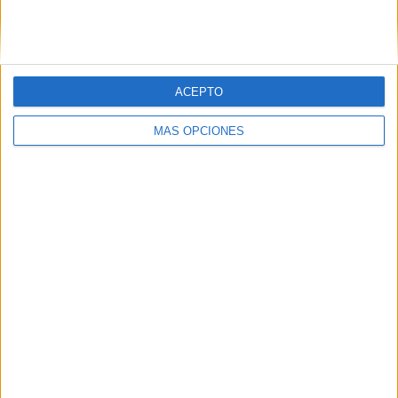
SIGUE NUESTROS TABLEROS EN
PINTEREST
ACEPTO
MÁS OPCIONES
LO MÁS VISITADO
Calendario minimalista curso 2026-2027
para docentes
Dibujos para colorear de las Guerreras K
pop