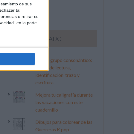
esamiento de sus
echazar tal
erencias o retirar su
vacidad" en la parte
LO MÁS VISITADO
Primer grupo consonántico:
Fichas de lectura,
identificación, trazo y
escritura
Mejora tu caligrafía durante
las vacaciones con este
cuadernillo
Dibujos para colorear de las
Guerreras K pop