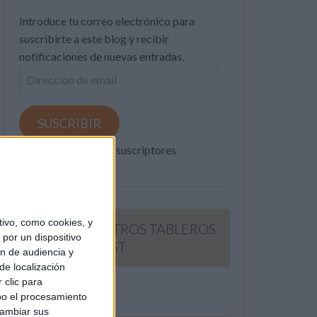
Introduce tu correo electrónico para
suscribirte a este blog y recibir
notificaciones de nuevas entradas.
Dirección
de
email
SUSCRIBIR
Únete a otros 371K suscriptores
ivo, como cookies, y
SIGUE NUESTROS TABLEROS
por un dispositivo
EN PINTEREST
ón de audiencia y
de localización
 clic para
bo el procesamiento
cambiar sus