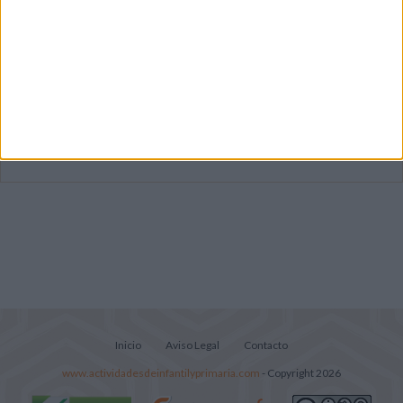
Mejora tu caligrafía durante las
vacaciones con este cuadernillo
Súper librito de 500 actividades para
Infantil y Preescolar
Portadas de Minecraft para cuadernos de
diferentes asignaturas
Inicio
Aviso Legal
Contacto
www.actividadesdeinfantilyprimaria.com
- Copyright 2026