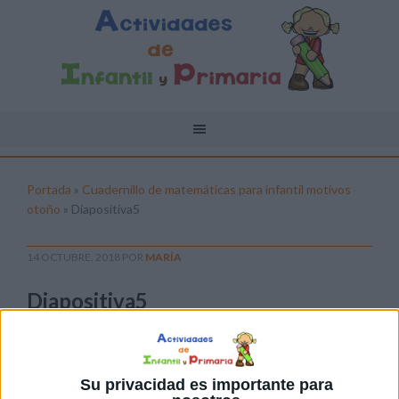
Portada
»
Cuadernillo de matemáticas para infantil motivos
otoño
»
Diapositiva5
14 OCTUBRE, 2018
POR
MARÍA
Diapositiva5
Pulsa sobre el enlace para descargar el
archivo:
Su privacidad es importante para