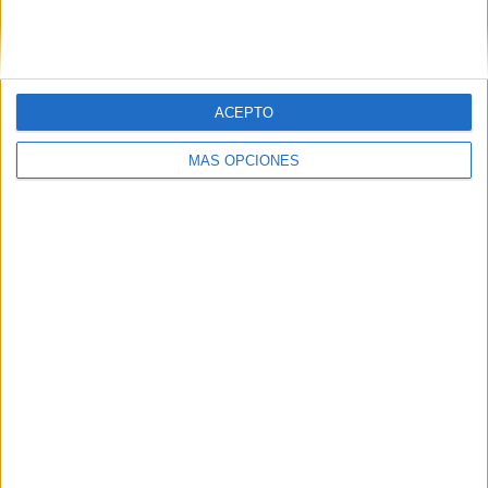
SIGUE NUESTROS TABLEROS EN
PINTEREST
ACEPTO
MÁS OPCIONES
LO MÁS VISITADO
Dibujos para colorear de las Guerreras K
pop
Primer grupo consonántico: Fichas de
lectura, identificación, trazo y escritura