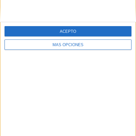
SIGUE NUESTROS TABLEROS EN
PINTEREST
ACEPTO
MÁS OPCIONES
LO MÁS VISITADO
Primer grupo consonántico: Fichas de
lectura, identificación, trazo y escritura
Mejora tu caligrafía durante las
vacaciones con este cuadernillo