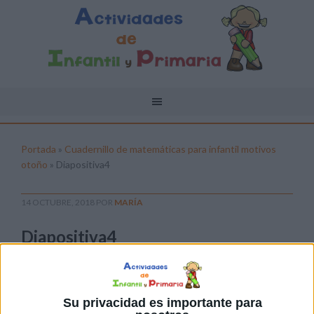
Portada
»
Cuadernillo de matemáticas para infantil motivos
otoño
»
Diapositiva4
14 OCTUBRE, 2018
POR
MARÍA
Diapositiva4
Pulsa sobre el enlace para descargar el
archivo:
Su privacidad es importante para