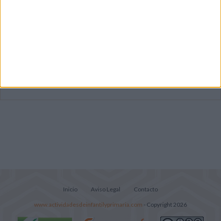
Dibujos para colorear de las Guerreras K
pop
Súper librito de 500 actividades para
Infantil y Preescolar
Lecturitas sencillas para trabajar la
comprensión lectora en nivel inicial
Inicio
Aviso Legal
Contacto
www.actividadesdeinfantilyprimaria.com
- Copyright 2026