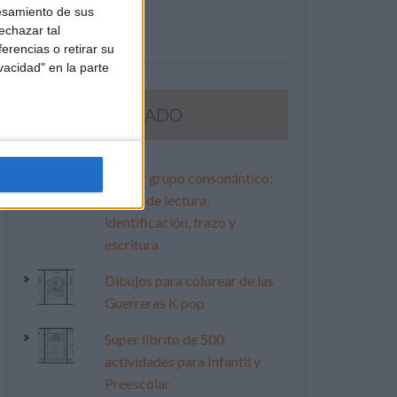
esamiento de sus
echazar tal
erencias o retirar su
vacidad" en la parte
LO MÁS VISITADO
Primer grupo consonántico:
Fichas de lectura,
identificación, trazo y
escritura
Dibujos para colorear de las
Guerreras K pop
Súper librito de 500
actividades para Infantil y
Preescolar