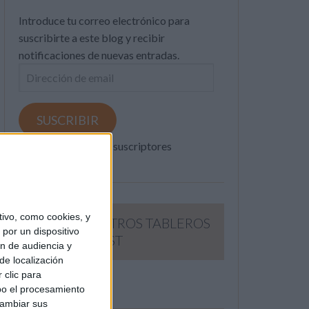
Introduce tu correo electrónico para
suscribirte a este blog y recibir
notificaciones de nuevas entradas.
Dirección
de
email
SUSCRIBIR
Únete a otros 371K suscriptores
ivo, como cookies, y
SIGUE NUESTROS TABLEROS
por un dispositivo
EN PINTEREST
ón de audiencia y
de localización
 clic para
bo el procesamiento
cambiar sus