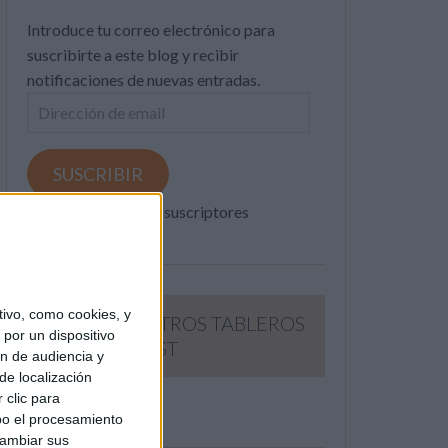
Introduce tu correo electrónico para
suscribirte a este blog y recibir
notificaciones de nuevas entradas.
Dirección
de
email
SUSCRIBIR
Únete a otros 371K suscriptores
ivo, como cookies, y
SIGUE NUESTROS TABLEROS
por un dispositivo
EN PINTEREST
ón de audiencia y
de localización
 clic para
bo el procesamiento
cambiar sus