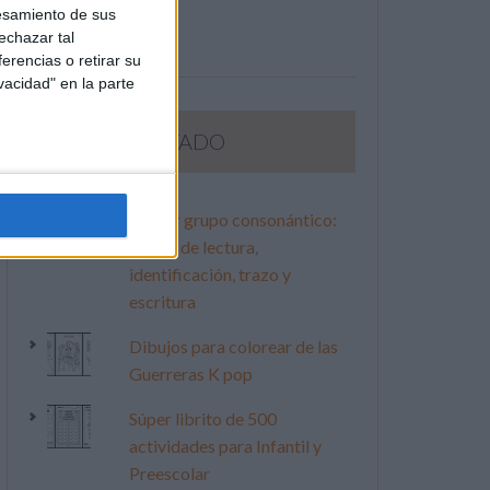
esamiento de sus
echazar tal
erencias o retirar su
vacidad" en la parte
LO MÁS VISITADO
Primer grupo consonántico:
Fichas de lectura,
identificación, trazo y
escritura
Dibujos para colorear de las
Guerreras K pop
Súper librito de 500
actividades para Infantil y
Preescolar