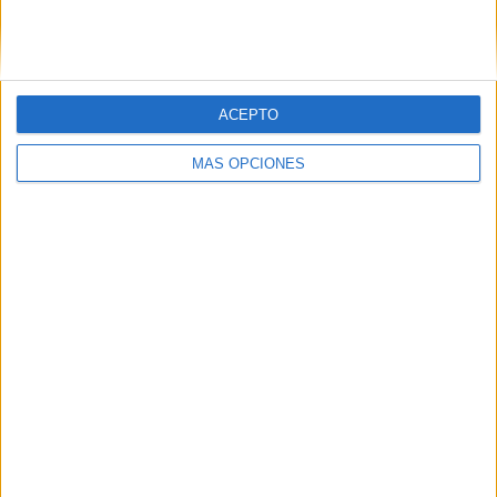
SIGUE NUESTROS TABLEROS EN
PINTEREST
ACEPTO
MÁS OPCIONES
LO MÁS VISITADO
Dibujos para colorear de las Guerreras K
pop
Primer grupo consonántico: Fichas de
lectura, identificación, trazo y escritura