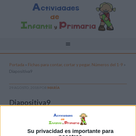
Portada
»
Fichas para contar, cortar y pegar. Números del 1-9
»
Diapositiva9
29 AGOSTO, 2018
POR
MARÍA
Diapositiva9
Pulsa sobre el enlace para descargar el
archivo:
Su privacidad es importante para