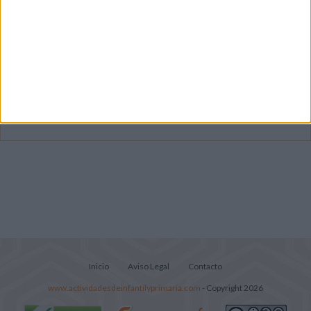
Mejora tu caligrafía durante las
vacaciones con este cuadernillo
Súper librito de 500 actividades para
Infantil y Preescolar
Portadas de Minecraft para cuadernos de
diferentes asignaturas
Inicio
Aviso Legal
Contacto
www.actividadesdeinfantilyprimaria.com
- Copyright 2026