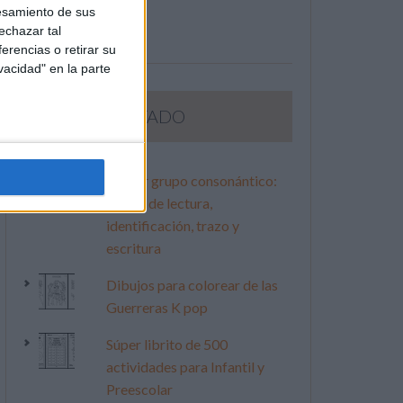
esamiento de sus
echazar tal
erencias o retirar su
vacidad" en la parte
LO MÁS VISITADO
Primer grupo consonántico:
Fichas de lectura,
identificación, trazo y
escritura
Dibujos para colorear de las
Guerreras K pop
Súper librito de 500
actividades para Infantil y
Preescolar