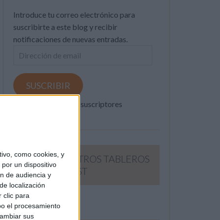
Introduce tu correo electrónico para
suscribirte a este blog y recibir
notificaciones de nuevas entradas.
Dirección
de
email
SUSCRIBIR
Únete a otros 371K suscriptores
ivo, como cookies, y
SIGUE NUESTROS TABLEROS
por un dispositivo
EN PINTEREST
ón de audiencia y
de localización
 clic para
bo el procesamiento
cambiar sus