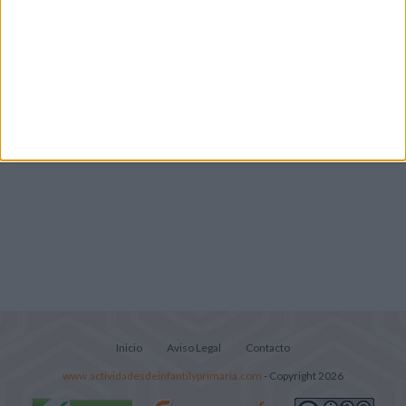
pop
Súper librito de 500 actividades para
Infantil y Preescolar
Lecturitas sencillas para trabajar la
comprensión lectora en nivel inicial
Inicio
Aviso Legal
Contacto
www.actividadesdeinfantilyprimaria.com
- Copyright 2026