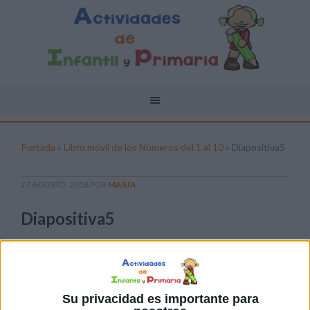
Portada
»
Libro móvil de los Números del 1 al 10
»
Diapositiva5
27 AGOSTO, 2018
POR
MARÍA
Diapositiva5
Pulsa sobre el enlace para descargar el
archivo:
Su privacidad es importante para