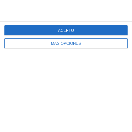
PINTEREST
ACEPTO
MÁS OPCIONES
LO MÁS VISITADO
Primer grupo consonántico: Fichas de
lectura, identificación, trazo y escritura
Mejora tu caligrafía durante las
vacaciones con este cuadernillo
Dibujos para colorear de las Guerreras K