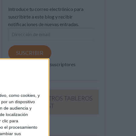
Introduce tu correo electrónico para
suscribirte a este blog y recibir
notificaciones de nuevas entradas.
Dirección
de
email
SUSCRIBIR
Únete a otros 371K suscriptores
ivo, como cookies, y
SIGUE NUESTROS TABLEROS
por un dispositivo
EN PINTEREST
ón de audiencia y
de localización
 clic para
bo el procesamiento
cambiar sus