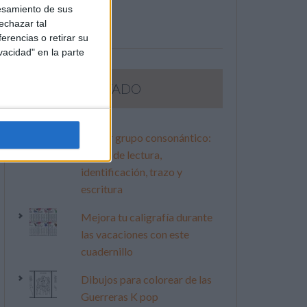
esamiento de sus
echazar tal
erencias o retirar su
vacidad" en la parte
LO MÁS VISITADO
Primer grupo consonántico:
Fichas de lectura,
identificación, trazo y
escritura
Mejora tu caligrafía durante
las vacaciones con este
cuadernillo
Dibujos para colorear de las
Guerreras K pop