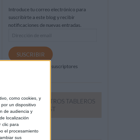
Introduce tu correo electrónico para
suscribirte a este blog y recibir
notificaciones de nuevas entradas.
Dirección
de
email
SUSCRIBIR
Únete a otros 371K suscriptores
ivo, como cookies, y
SIGUE NUESTROS TABLEROS
por un dispositivo
EN PINTEREST
ón de audiencia y
de localización
 clic para
bo el procesamiento
cambiar sus