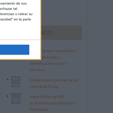
esamiento de sus
echazar tal
erencias o retirar su
vacidad" en la parte
LO MÁS VISITADO
Primer grupo consonántico:
Fichas de lectura,
identificación, trazo y
escritura
Dibujos para colorear de las
Guerreras K pop
Súper librito de 500
actividades para Infantil y
Preescolar