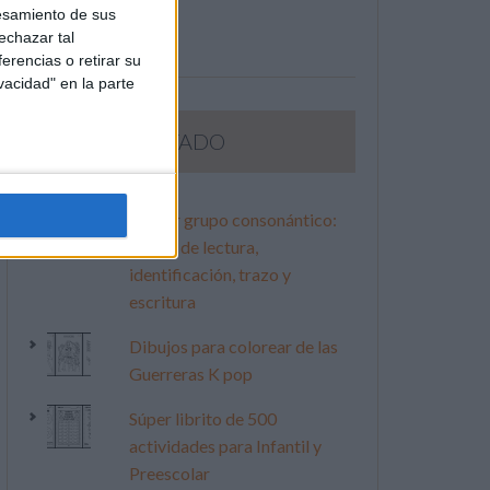
esamiento de sus
echazar tal
erencias o retirar su
vacidad" en la parte
LO MÁS VISITADO
Primer grupo consonántico:
Fichas de lectura,
identificación, trazo y
escritura
Dibujos para colorear de las
Guerreras K pop
Súper librito de 500
actividades para Infantil y
Preescolar