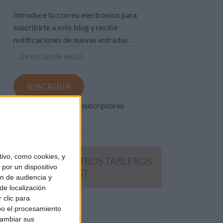
Introduce tu correo electrónico para
suscribirte a este blog y recibir
notificaciones de nuevas entradas.
Dirección
de
email
SUSCRIBIR
Únete a otros 371K suscriptores
ivo, como cookies, y
SIGUE NUESTROS TABLEROS
por un dispositivo
EN PINTEREST
ón de audiencia y
de localización
 clic para
bo el procesamiento
cambiar sus