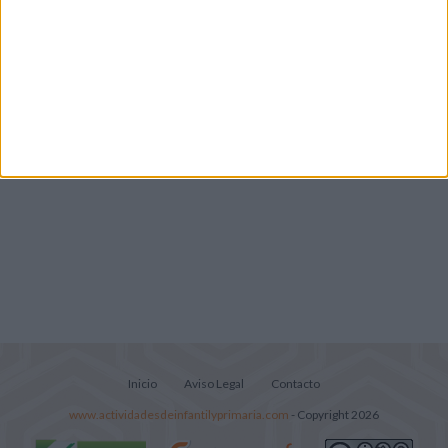
Lecturitas sencillas para trabajar la
comprensión lectora en nivel inicial
Inicio
Aviso Legal
Contacto
www.actividadesdeinfantilyprimaria.com
- Copyright 2026