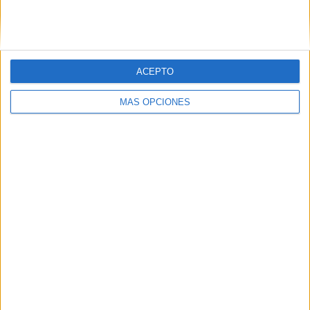
ACEPTO
LO MÁS VISITADO
MÁS OPCIONES
Primer grupo consonántico: Fichas de
lectura, identificación, trazo y escritura
Dibujos para colorear de las Guerreras K
pop
Súper librito de 500 actividades para
Infantil y Preescolar
Mejora tu caligrafía durante las
vacaciones con este cuadernillo