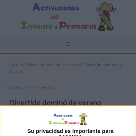
Portada
»
Divertido dominó de verano
»
Divertido dominó de
verano
6 JUNIO, 2018
POR
MARÍA
Divertido dominó de verano
Pulsa sobre el enlace para descargar el
archivo:
Su privacidad es importante para