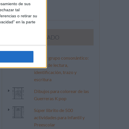
esamiento de sus
echazar tal
erencias o retirar su
vacidad" en la parte
LO MÁS VISITADO
Primer grupo consonántico:
Fichas de lectura,
identificación, trazo y
escritura
Dibujos para colorear de las
Guerreras K pop
Súper librito de 500
actividades para Infantil y
Preescolar