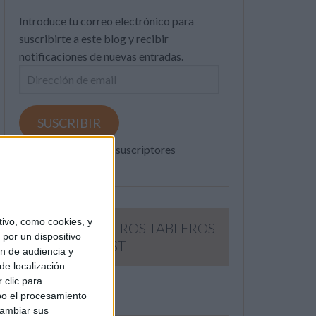
Introduce tu correo electrónico para
suscribirte a este blog y recibir
notificaciones de nuevas entradas.
Dirección
de
email
SUSCRIBIR
Únete a otros 371K suscriptores
ivo, como cookies, y
SIGUE NUESTROS TABLEROS
por un dispositivo
EN PINTEREST
ón de audiencia y
de localización
 clic para
bo el procesamiento
cambiar sus