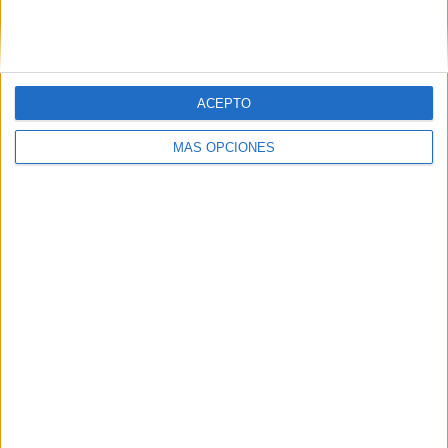
SIGUE NUESTROS TABLEROS EN
PINTEREST
ACEPTO
MÁS OPCIONES
LO MÁS VISITADO
Primer grupo consonántico: Fichas de
lectura, identificación, trazo y escritura
Mejora tu caligrafía durante las