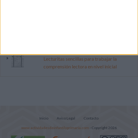
vacaciones con este cuadernillo
Dibujos para colorear de las Guerreras K
pop
Súper librito de 500 actividades para
Infantil y Preescolar
Lecturitas sencillas para trabajar la
comprensión lectora en nivel inicial
Inicio
Aviso Legal
Contacto
www.actividadesdeinfantilyprimaria.com
- Copyright 2026