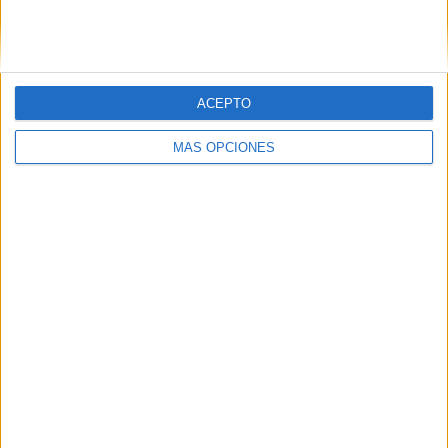
SIGUE NUESTROS TABLEROS EN
PINTEREST
ACEPTO
MÁS OPCIONES
LO MÁS VISITADO
Calendario minimalista curso 2026-2027
para docentes
Dibujos para colorear de las Guerreras K