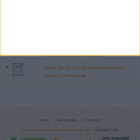
pop
Primer grupo consonántico: Fichas de
lectura, identificación, trazo y escritura
Cuenta atrás para el gran eclipse solar
2026: Cuaderno de actividades para
descubrir el gran fenómeno
Súper librito de 500 actividades para
Infantil y Preescolar
Inicio
Aviso Legal
Contacto
www.actividadesdeinfantilyprimaria.com
- Copyright 2026