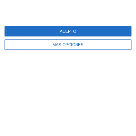
SIGUE NUESTROS TABLEROS EN
PINTEREST
ACEPTO
MÁS OPCIONES
LO MÁS VISITADO
Primer grupo consonántico: Fichas de
lectura, identificación, trazo y escritura
Mejora tu caligrafía durante las
vacaciones con este cuadernillo