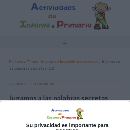
Portada
»
Fichas -Jugamos a las palabras secretas
»
Jugamos a
las palabras secretas (10)
22 ENERO, 2018
POR
MARÍA
Jugamos a las palabras secretas
(10)
Pulsa sobre el enlace para descargar el
archivo:
Su privacidad es importante para