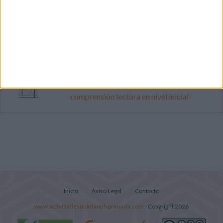
Dibujos para colorear de las Guerreras K
pop
Súper librito de 500 actividades para
Infantil y Preescolar
Lecturitas sencillas para trabajar la
comprensión lectora en nivel inicial
Inicio
Aviso Legal
Contacto
www.actividadesdeinfantilyprimaria.com
- Copyright 2026