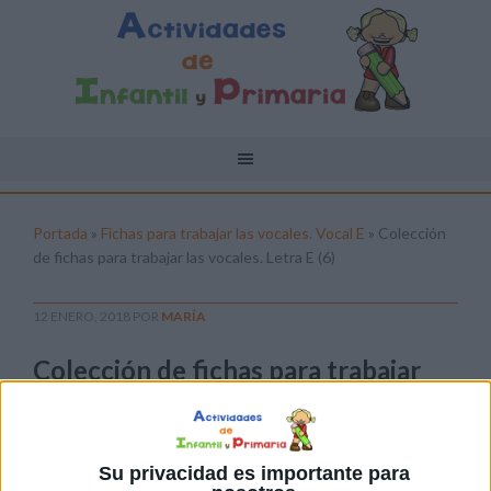
Portada
»
Fichas para trabajar las vocales. Vocal E
»
Colección
de fichas para trabajar las vocales. Letra E (6)
12 ENERO, 2018
POR
MARÍA
Colección de fichas para trabajar
las vocales. Letra E (6)
Pulsa sobre el enlace para descargar el
archivo:
Su privacidad es importante para