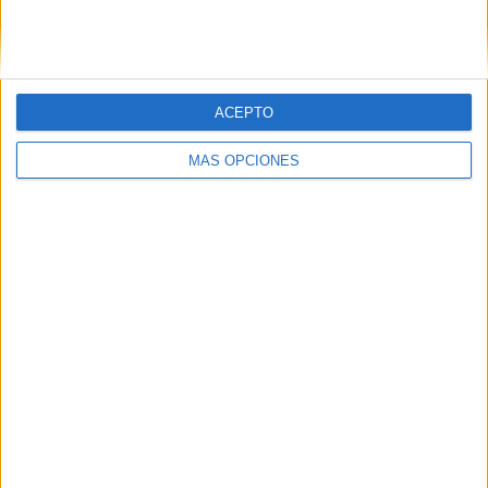
SIGUE NUESTROS TABLEROS EN
PINTEREST
ACEPTO
MÁS OPCIONES
LO MÁS VISITADO
Dibujos para colorear de las Guerreras K
pop
Primer grupo consonántico: Fichas de
lectura, identificación, trazo y escritura