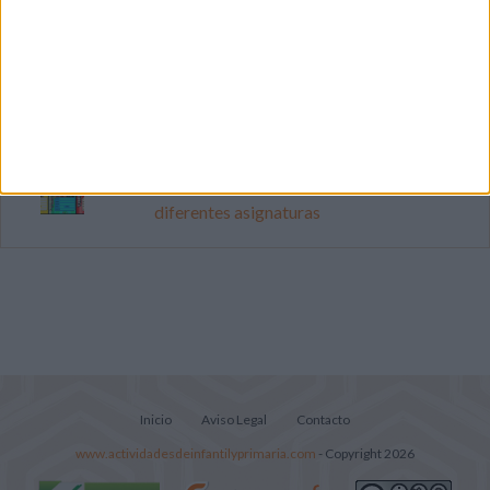
Mejora tu caligrafía durante las
vacaciones con este cuadernillo
Súper librito de 500 actividades para
Infantil y Preescolar
Portadas de Minecraft para cuadernos de
diferentes asignaturas
Inicio
Aviso Legal
Contacto
www.actividadesdeinfantilyprimaria.com
- Copyright 2026