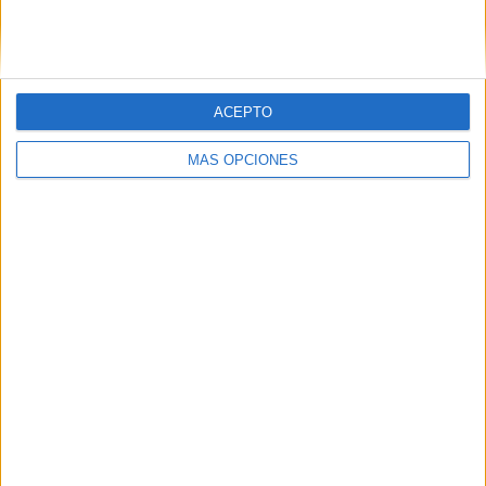
SIGUE NUESTROS TABLEROS EN
PINTEREST
ACEPTO
MÁS OPCIONES
LO MÁS VISITADO
Primer grupo consonántico: Fichas de
lectura, identificación, trazo y escritura
Dibujos para colorear de las Guerreras K
pop