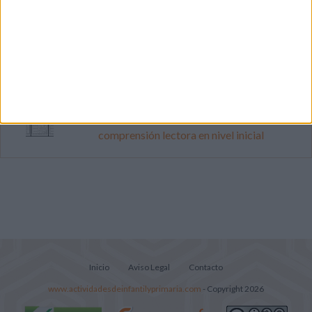
Súper librito de 500 actividades para
Infantil y Preescolar
Cuadernito aprendemos a leer letra por
letra con el método de sílabas simples
Lecturitas sencillas para trabajar la
comprensión lectora en nivel inicial
Inicio
Aviso Legal
Contacto
www.actividadesdeinfantilyprimaria.com
- Copyright 2026