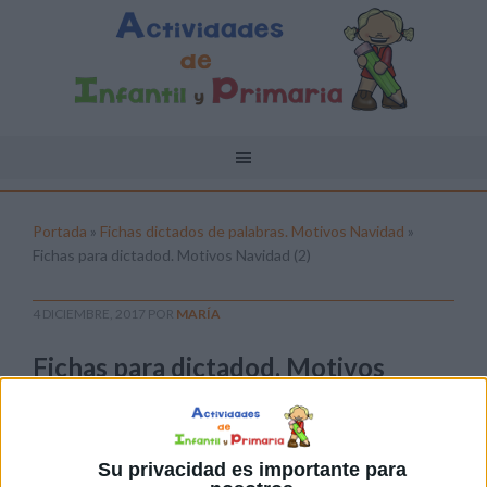
Portada
»
Fichas dictados de palabras. Motivos Navidad
»
Fichas para dictadod. Motivos Navidad (2)
4 DICIEMBRE, 2017
POR
MARÍA
Fichas para dictadod. Motivos
Navidad (2)
Pulsa sobre el enlace para descargar el
archivo:
Su privacidad es importante para