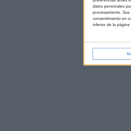
preferencias antes d
datos personales pue
procesamiento. Sus p
consentimiento en cu
inferior de la página
M