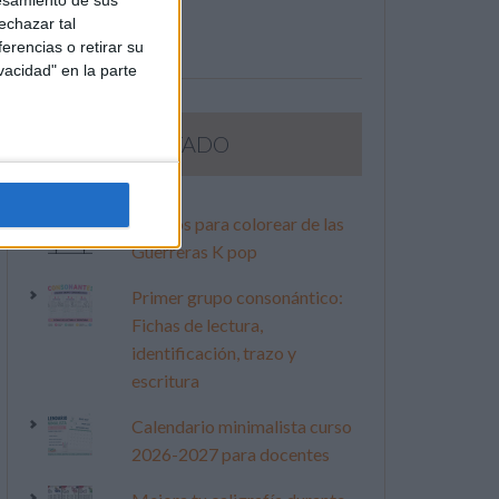
esamiento de sus
echazar tal
erencias o retirar su
vacidad" en la parte
LO MÁS VISITADO
Dibujos para colorear de las
Guerreras K pop
Primer grupo consonántico:
Fichas de lectura,
identificación, trazo y
escritura
Calendario minimalista curso
2026-2027 para docentes