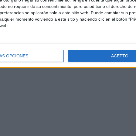
e otorgar o negar su consentimiento.
Tenga en cuenta que algún proc
de no requerir de su consentimiento, pero usted tiene el derecho de r
referencias se aplicarán solo a este sitio web. Puede cambiar sus pref
alquier momento volviendo a este sitio y haciendo clic en el botón "Pri
 web.
ÁS OPCIONES
ACEPTO