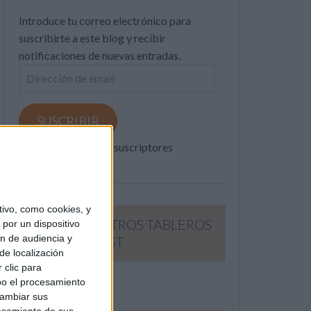
Introduce tu correo electrónico para
suscribirte a este blog y recibir
notificaciones de nuevas entradas.
Dirección
de
email
SUSCRIBIR
Únete a otros 371K suscriptores
ivo, como cookies, y
SIGUE NUESTROS TABLEROS
por un dispositivo
ón de audiencia y
EN PINTEREST
de localización
 clic para
bo el procesamiento
cambiar sus