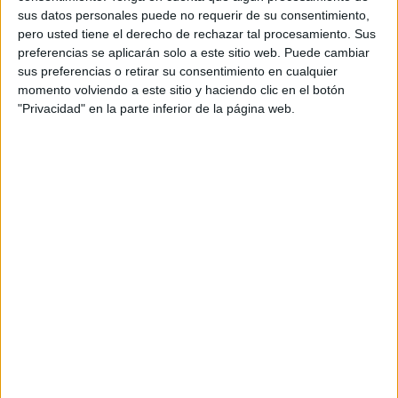
sus datos personales puede no requerir de su consentimiento,
pero usted tiene el derecho de rechazar tal procesamiento. Sus
preferencias se aplicarán solo a este sitio web. Puede cambiar
sus preferencias o retirar su consentimiento en cualquier
momento volviendo a este sitio y haciendo clic en el botón
"Privacidad" en la parte inferior de la página web.
SUSCRIBETE
Introduce tu correo electrónico para suscribirte a este blog
y recibir notificaciones de nuevas entradas.
Dirección
de
email
SUSCRIBIR
Únete a otros 371K suscriptores