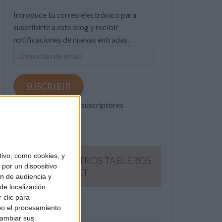
Introduce tu correo electrónico para
suscribirte a este blog y recibir
notificaciones de nuevas entradas.
Dirección
de
email
SUSCRIBIR
Únete a otros 371K suscriptores
ivo, como cookies, y
SIGUE NUESTROS TABLEROS
por un dispositivo
EN PINTEREST
ón de audiencia y
de localización
 clic para
bo el procesamiento
cambiar sus