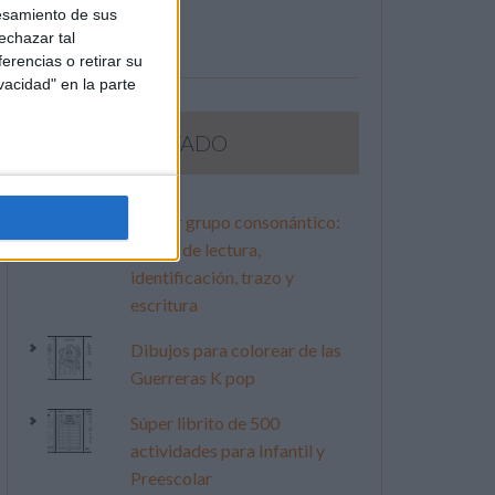
esamiento de sus
echazar tal
erencias o retirar su
vacidad" en la parte
LO MÁS VISITADO
Primer grupo consonántico:
Fichas de lectura,
identificación, trazo y
escritura
Dibujos para colorear de las
Guerreras K pop
Súper librito de 500
actividades para Infantil y
Preescolar