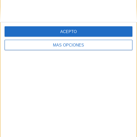
SIGUE NUESTROS TABLEROS EN
PINTEREST
ACEPTO
MÁS OPCIONES
LO MÁS VISITADO
Primer grupo consonántico: Fichas de
lectura, identificación, trazo y escritura
Mejora tu caligrafía durante las
vacaciones con este cuadernillo