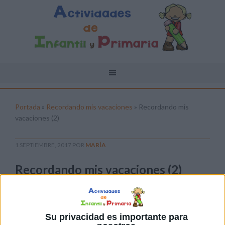
Portada
»
Recordando mis vacaciones
»
Recordando mis
vacaciones (2)
1 SEPTIEMBRE, 2017
POR
MARÍA
Recordando mis vacaciones (2)
Pulsa sobre el enlace para descargar el
archivo:
Su privacidad es importante para