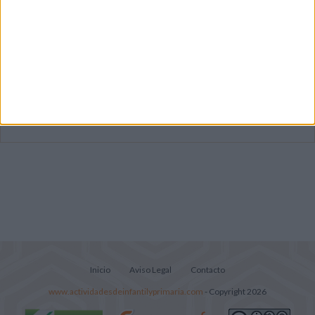
Dibujos para colorear de las Guerreras K
pop
Súper librito de 500 actividades para
Infantil y Preescolar
Lecturitas sencillas para trabajar la
comprensión lectora en nivel inicial
Inicio
Aviso Legal
Contacto
www.actividadesdeinfantilyprimaria.com
- Copyright 2026