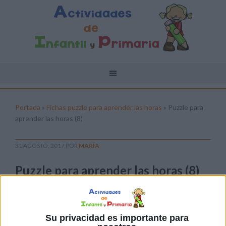
Portada
»
Fichas puzzle para aprender las horas
»
Puzzle para
aprender las horas (8)
31 AGOSTO, 2017
POR
MARÍA
Puzzle para aprender las horas (8)
Pulsa sobre el enlace para descargar el
archivo:
Su privacidad es importante para