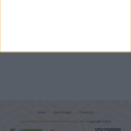
Súper librito de 500 actividades para
Infantil y Preescolar
Cuadernito aprendemos a leer letra por
letra con el método de sílabas simples
Lecturitas sencillas para trabajar la
comprensión lectora en nivel inicial
Inicio
Aviso Legal
Contacto
www.actividadesdeinfantilyprimaria.com
- Copyright 2026