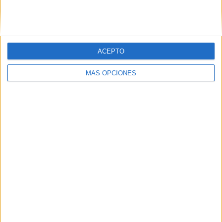
SIGUE NUESTROS TABLEROS EN
PINTEREST
ACEPTO
MÁS OPCIONES
LO MÁS VISITADO
Primer grupo consonántico: Fichas de
lectura, identificación, trazo y escritura
Dibujos para colorear de las Guerreras K
pop