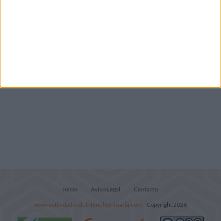
Súper librito de 500 actividades para
Infantil y Preescolar
Inicio
Aviso Legal
Contacto
www.actividadesdeinfantilyprimaria.com
- Copyright 2026