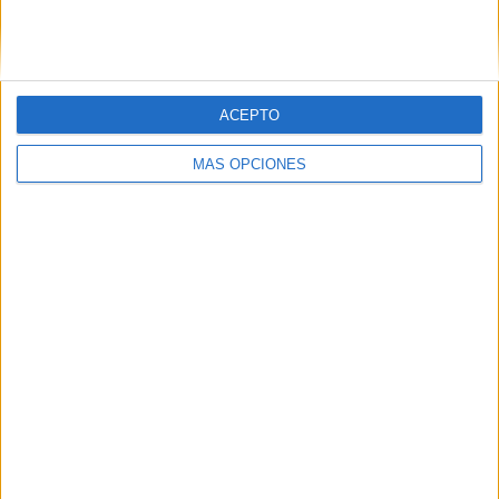
ACEPTO
LO MÁS VISITADO
MÁS OPCIONES
Calendario minimalista curso 2026-2027
para docentes
Dibujos para colorear de las Guerreras K
pop
Primer grupo consonántico: Fichas de
lectura, identificación, trazo y escritura
Mejora tu caligrafía durante las
vacaciones con este cuadernillo