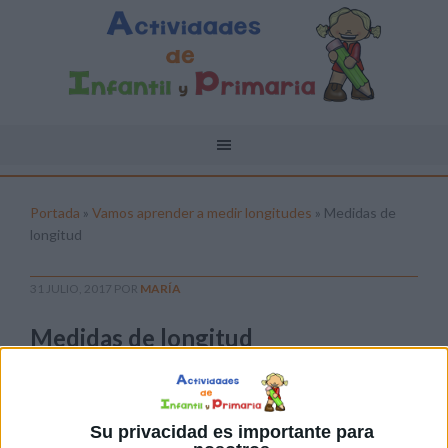
Portada
»
Vamos aprender a medir longitudes
»
Medidas de
longitud
31 JULIO, 2017
POR
MARÍA
Medidas de longitud
Pulsa sobre el enlace para descargar el
archivo:
Su privacidad es importante para