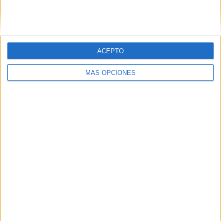
SIGUE NUESTROS TABLEROS EN
PINTEREST
ACEPTO
MÁS OPCIONES
LO MÁS VISITADO
Primer grupo consonántico: Fichas de
lectura, identificación, trazo y escritura
Dibujos para colorear de las Guerreras K
pop