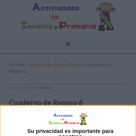
Portada
»
Cuaderno de Repaso Primaria
»
Cuaderno de
Repaso 6
2 JULIO, 2017
POR
MARÍA
Cuaderno de Repaso 6
Pulsa sobre el enlace para descargar el
archivo:
Su privacidad es importante para