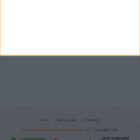
Súper librito de 500 actividades para
Infantil y Preescolar
Cuadernito aprendemos a leer letra por
letra con el método de sílabas simples
Lecturitas sencillas para trabajar la
comprensión lectora en nivel inicial
Inicio
Aviso Legal
Contacto
www.actividadesdeinfantilyprimaria.com
- Copyright 2026