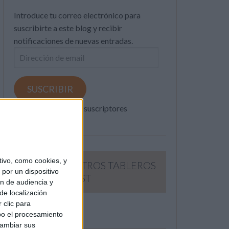
Introduce tu correo electrónico para
suscribirte a este blog y recibir
notificaciones de nuevas entradas.
Dirección
de
email
SUSCRIBIR
Únete a otros 371K suscriptores
ivo, como cookies, y
SIGUE NUESTROS TABLEROS
por un dispositivo
EN PINTEREST
ón de audiencia y
de localización
 clic para
bo el procesamiento
cambiar sus