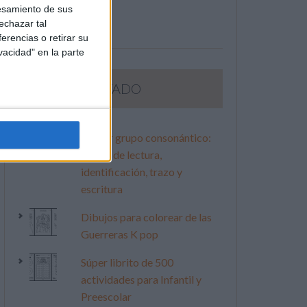
esamiento de sus
echazar tal
erencias o retirar su
vacidad" en la parte
LO MÁS VISITADO
Primer grupo consonántico:
Fichas de lectura,
identificación, trazo y
escritura
Dibujos para colorear de las
Guerreras K pop
Súper librito de 500
actividades para Infantil y
Preescolar