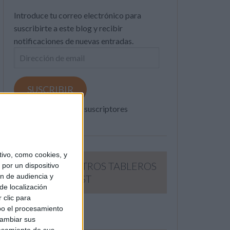
Introduce tu correo electrónico para
suscribirte a este blog y recibir
notificaciones de nuevas entradas.
Dirección
de
email
SUSCRIBIR
Únete a otros 371K suscriptores
ivo, como cookies, y
SIGUE NUESTROS TABLEROS
por un dispositivo
ón de audiencia y
EN PINTEREST
de localización
 clic para
bo el procesamiento
cambiar sus