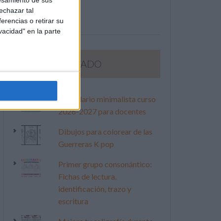
esamiento de sus
echazar tal
erencias o retirar su
vacidad" en la parte
LO MÁS VISITADO
Calendario minimalista curso
2026-2027 para docentes
Dibujos para colorear de las
Guerreras K pop
Primer grupo consonántico:
Fichas de lectura,
identificación, trazo y
escritura