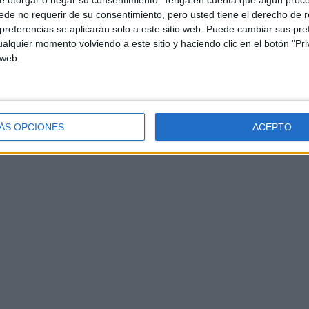
e otorgar o negar su consentimiento.
Tenga en cuenta que algún proc
de no requerir de su consentimiento, pero usted tiene el derecho de r
referencias se aplicarán solo a este sitio web. Puede cambiar sus pref
alquier momento volviendo a este sitio y haciendo clic en el botón "Pri
 web.
ÁS OPCIONES
ACEPTO