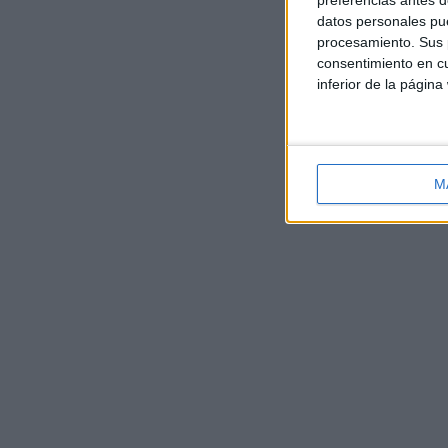
preferencias antes d
datos personales pue
procesamiento. Sus p
consentimiento en cu
inferior de la página
M