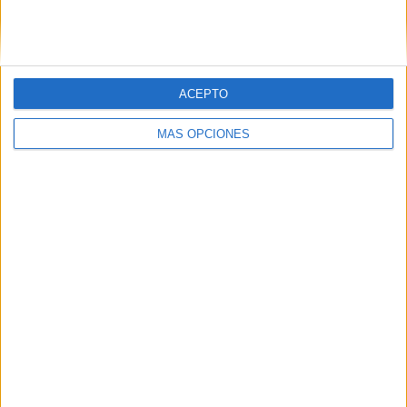
PINTEREST
ACEPTO
MÁS OPCIONES
LO MÁS VISITADO
Primer grupo consonántico: Fichas de
lectura, identificación, trazo y escritura
Dibujos para colorear de las Guerreras K
pop
Súper librito de 500 actividades para