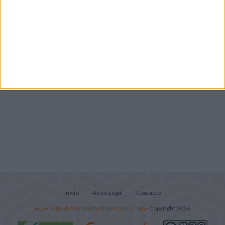
Infantil y Preescolar
Cuadernito aprendemos a leer letra por
letra con el método de sílabas simples
Lecturitas sencillas para trabajar la
comprensión lectora en nivel inicial
Inicio
Aviso Legal
Contacto
www.actividadesdeinfantilyprimaria.com
- Copyright 2026