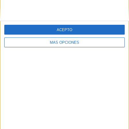
SIGUE NUESTROS TABLEROS EN
PINTEREST
ACEPTO
MÁS OPCIONES
LO MÁS VISITADO
Calendario minimalista curso 2026-2027
para docentes
Dibujos para colorear de las Guerreras K
pop