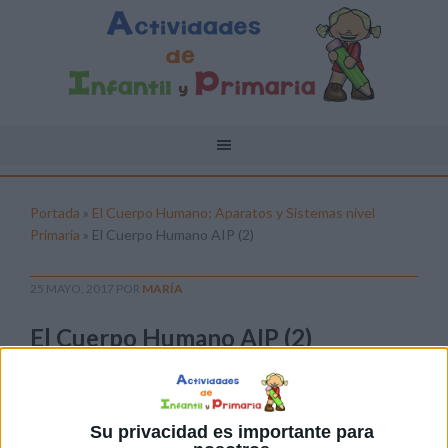
Portada
»
El Cuerpo Humano; Aparatos y Sistemas nivel
Primaria
»
El Cuerpo Humano AIP (2)
25 MAYO, 2017
POR
MARÍA
El Cuerpo Humano AIP (2)
Pulsa sobre el enlace para descargar el
archivo:
Su privacidad es importante para