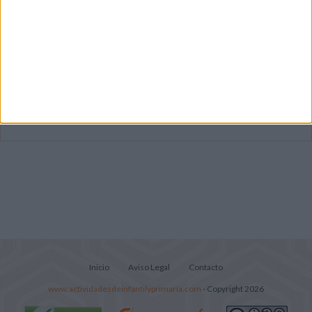
Primer grupo consonántico: Fichas de
lectura, identificación, trazo y escritura
Mejora tu caligrafía durante las
vacaciones con este cuadernillo
Súper librito de 500 actividades para
Infantil y Preescolar
Inicio
Aviso Legal
Contacto
www.actividadesdeinfantilyprimaria.com
- Copyright 2026