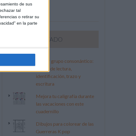
esamiento de sus
echazar tal
erencias o retirar su
vacidad" en la parte
LO MÁS VISITADO
Primer grupo consonántico:
Fichas de lectura,
identificación, trazo y
escritura
Mejora tu caligrafía durante
las vacaciones con este
cuadernillo
Dibujos para colorear de las
Guerreras K pop