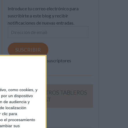
Introduce tu correo electrónico para
suscribirte a este blog y recibir
notificaciones de nuevas entradas.
Dirección
de
email
SUSCRIBIR
Únete a otros 371K suscriptores
ivo, como cookies, y
SIGUE NUESTROS TABLEROS
por un dispositivo
EN PINTEREST
ón de audiencia y
de localización
 clic para
bo el procesamiento
cambiar sus