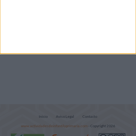
Lecturitas sencillas para trabajar la
comprensión lectora en nivel inicial
Inicio
Aviso Legal
Contacto
www.actividadesdeinfantilyprimaria.com
- Copyright 2026