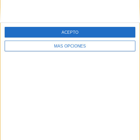
ACEPTO
LO MÁS VISITADO
MÁS OPCIONES
Primer grupo consonántico: Fichas de
lectura, identificación, trazo y escritura
Dibujos para colorear de las Guerreras K
pop
Súper librito de 500 actividades para
Infantil y Preescolar
Cuadernito aprendemos a leer letra por
letra con el método de sílabas simples