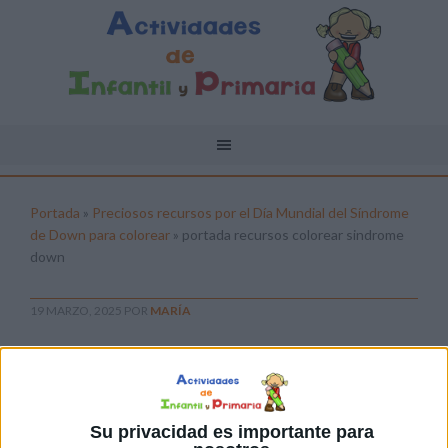
Portada
»
Preciosos recursos por el Día Mundial del Síndrome
de Down para colorear
»
portada recursos colorear sindrome
down
19 MARZO, 2025
POR
MARÍA
portada recursos colorear
sindrome down
Pulsa sobre el enlace para descargar el
Su privacidad es importante para