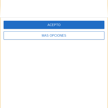
SIGUE NUESTROS TABLEROS EN
PINTEREST
ACEPTO
MÁS OPCIONES
LO MÁS VISITADO
Primer grupo consonántico: Fichas de
lectura, identificación, trazo y escritura
Dibujos para colorear de las Guerreras K