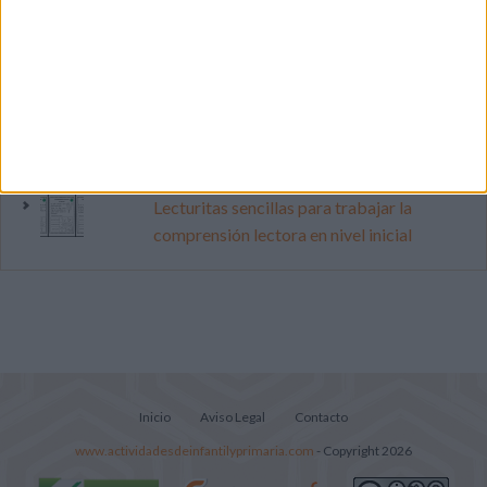
pop
Súper librito de 500 actividades para
Infantil y Preescolar
Mejora tu caligrafía durante las
vacaciones con este cuadernillo
Lecturitas sencillas para trabajar la
comprensión lectora en nivel inicial
Inicio
Aviso Legal
Contacto
www.actividadesdeinfantilyprimaria.com
- Copyright 2026