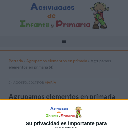
Portada
»
Agrupamos elementos en primaria
»
Agrupamos
elementos en primaria (4)
24 AGOSTO, 2017
POR
MARÍA
Agrupamos elementos en primaria
(4)
Pulsa sobre el enlace para descargar el
archivo:
Su privacidad es importante para