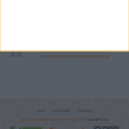
Dibujos para colorear de las Guerreras K
pop
Súper librito de 500 actividades para
Infantil y Preescolar
Lecturitas sencillas para trabajar la
comprensión lectora en nivel inicial
Inicio
Aviso Legal
Contacto
www.actividadesdeinfantilyprimaria.com
- Copyright 2026