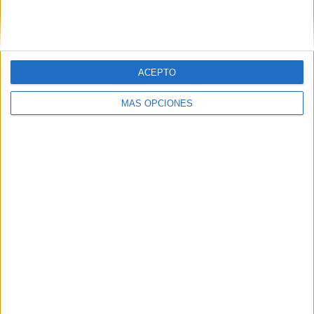
SIGUE NUESTROS TABLEROS EN
PINTEREST
ACEPTO
MÁS OPCIONES
LO MÁS VISITADO
Primer grupo consonántico: Fichas de
lectura, identificación, trazo y escritura
Mejora tu caligrafía durante las
vacaciones con este cuadernillo